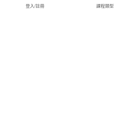
登入/註冊
課程類型
最近評價
推薦師資
聯絡資訊
台中市南屯區大英街292-1號2樓
info@yuanchih-consult.com