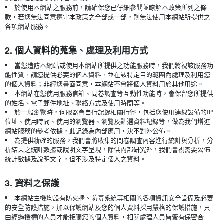
於使用本網站之服務前，請確保您已仔細參閱並瞭解本政策所列之條
款，若您無法同意遵守本政策之全部或一部，則無法使用本網站所提供之
各項網站服務。
2. 個人資料的蒐集、處理及利用方式
當您造訪本網站或使用本網站所提供之功能服務時，我們將視該服務功
能性質，請您提供必要的個人資料，並在該特定目的範圍內處理及利用您
的個人資料；非經您書面同意，本網站不會將個人資料用於其他用途。
本網站在您使用服務信箱、問卷調查等互動性功能時，會保留您所提供
的姓名、電子郵件地址、聯絡方式及使用時間等。
於一般瀏覽時，伺服器會自行記錄相關行徑，包括您使用連線設備的IP
位址、使用時間、使用的瀏覽器、瀏覽及點選資料記錄等，做為我們增進
網站服務的參考依據，此記錄為內部應用，決不對外公佈。
為提供精確的服務，我們會將收集的問卷調查內容進行統計與分析，分
析結果之統計數據或說明文字呈現，除供內部研究外，我們會視需要公佈
統計數據及說明文字，但不涉及特定個人之資料。
3. 資料之保護
本網站主機均設有防火牆、防毒系統等相關的各項資訊安全設備及必要
的安全防護措施，加以保護網站及您的個人資料採用嚴格的保護措施，只
由經過授權的人員才能接觸您的個人資料，相關處理人員皆簽有保密合