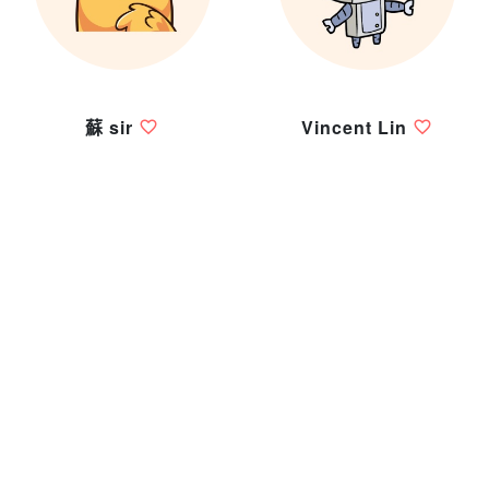
蘇 sir
Vincent Lin