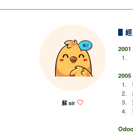
▋經
200
1.
200
1.
2.
3. 
蘇 sir
4. 
Odo