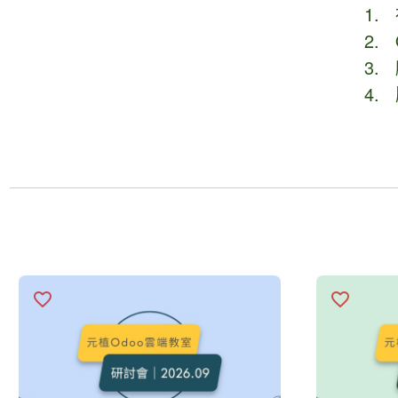
1.
2. 
3. 
4.