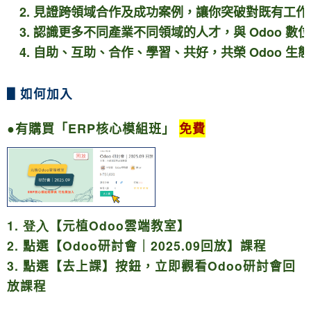
2. 見證跨領域合作及成功案例，讓你
突破對既有工作
3.
認識更多不同產業不同領域的人才，
與 O
doo 
4. 自助、互助、合作、學習、共好，共榮 Odoo 生
▋如何加入
●有購買「ERP核心模組班」
免費
1. 登入
【元植O
doo
雲端教室】
2.
點選【Odoo研討會｜2025.09回放】課程
3.
點選【去上課】
按鈕，立即觀看Odoo研討會回
放課程