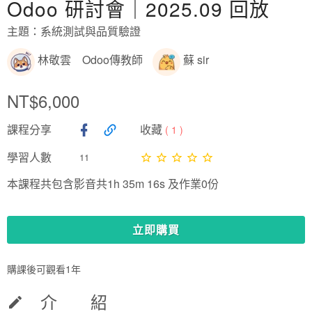
Odoo 研討會｜2025.09 回放
主題：系統測試與品質驗證
林敬雲 Odoo傳教師
蘇 sir
NT$6,000
課程分享
收藏
(
1
)
學習人數
11
本課程共包含影音共1h 35m 16s 及作業0份
立即購買
購課後可觀看1年
介 紹