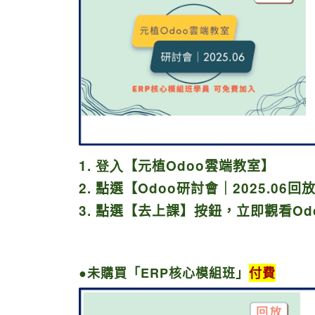
1. 登入
【元植O
doo
雲端教室】
2.
點選【Odoo研討會｜2025.06回
3.
點選【去上課】
按鈕，立即觀看Od
●未購買「ERP核心模組班
」
付費