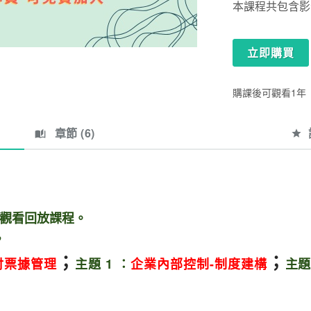
本課程共包含影音共
立即購買
購課後可觀看1年
章節 (
6
)
費觀看回放課程。
，
；
；
付票據管理
主題 1 ：
企業內部控制-制度建構
主題